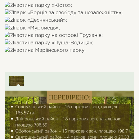
частина парку «Кіото»;
парк «Борців за свободу та незалежність»;
парк «Деснянський»;
парк «Муромець»;
частина парку на острові Труханів;
частина парку «Пуща-Водиця»;
частина Маріїнського парку.