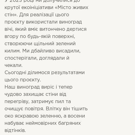
У 2023 році ми долучилися до
крутої екоініціативи «Місто живих
стін». Для реалізації цього
проєкту використали виноград
вічі, який вміє витончено дертися
вгору по будь-якій поверхні,
створюючи щільний зелений
килим. Ми дбайливо висадили,
спостерігали, доглядали й
чекали.
Сьогодні ділимося результатами
цього проєкту.
Наш виноград виріс і тепер
чудово захищає стіни від
перегріву, затримує пил та
очищує повітря. Влітку він тішить
око яскравою зеленню, а восени
набуває неймовірних багряних
відтінків.