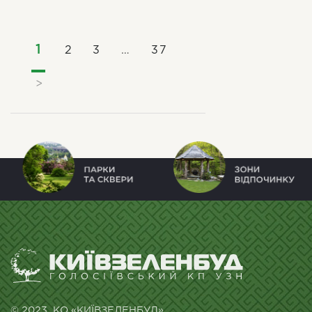
1
2
3
…
37
>
© 2023. КО «КИЇВЗЕЛЕНБУД»