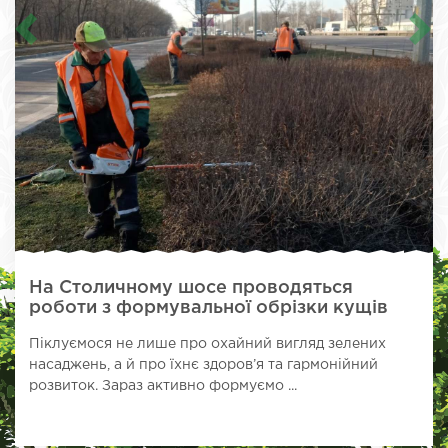
На Столичному шосе проводяться
роботи з формувальної обрізки кущів
Піклуємося не лише про охайний вигляд зелених
насаджень, а й про їхнє здоров’я та гармонійний
розвиток. Зараз активно формуємо ...