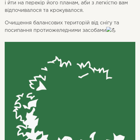
і йти на перекір його планам, аби з легкістю вам
відпочивалося та крокувалося.
Очищення балансових територій від снігу та
посипання протиожеледними засобами