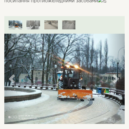
посипання протиожеледними засобами