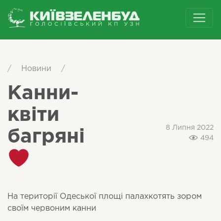
/
Новини
/
Канни-
квіти
8 Липня 2022
багряні
494
На території Одеської площі палахкотять зором
своїм червоним канни