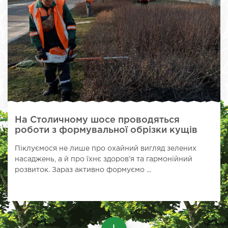
На Столичному шосе проводяться
роботи з формувальної обрізки кущів
Піклуємося не лише про охайний вигляд зелених
насаджень, а й про їхнє здоров’я та гармонійний
розвиток. Зараз активно формуємо ...