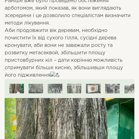
Раніше вже було проведено обстеження
арботомом, який показав, як вони виглядають
зсередини і це дозволило спеціалістам визначити
методи лікування.
Аби продовжити вік деревам, необхідно
почистити їх від сухого гілля, сусідні дерева
кронувати, аби вони не заважали росту та
розвитку метасеквой, збільшити площу
пристовбурних кіл – дати корінню можливість
отримувати більше кисню, збільшивши площу
його підживлення