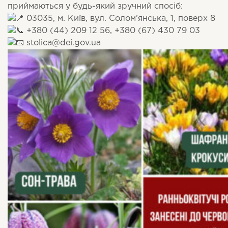
приймаються у будь-який зручний спосіб:
03035, м. Київ, вул. Солом’янська, 1, поверх 8
+380 (44) 209 12 56, +380 (67) 430 79 03
stolica@dei.gov.ua