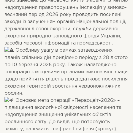
яких занесена до Червоної книги України. З метою
недопущення правопорушень Інспекція у зимово-
весняний період 2026 року проводить посилені
заходи із залученням органів Національної поліції,
державної лісової охорони, служби державної
охорони природно-заповідного фонду України,
засобів масової інформації та громадськості.
Особливу увагу в рамках затверджених
планів спільних дій приділено періоду з 28 лютого
по 10 березня 2026 року. Також налагоджено
співпрацю з місцевими органами виконавчої влади
щодо прийняття рішень про додаткове посилення
охорони територій зростання червонокнижних
рослин.
Основна мета операції «Первоцвіт-2026» –
підвищення екологічної свідомості населення та
недопущення знищення унікальних об’єктів
рослинного світу. До видів, що потребують
захисту, належать: шафран Гейфеля (крокус),