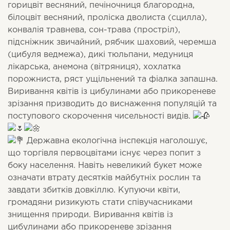
горицвіт весняний, печіночниця благородна,
білоцвіт весняний, проліска дволиста (сцилла),
конвалія травнева, сон-трава (простріл),
підсніжник звичайний, рябчик шаховий, черемша
(цибуля ведмежа), дикі тюльпани, медуниця
лікарська, анемона (вітряниця), хохлатка
порожниста, ряст ущільнений та фіалка запашна.
Виривання квітів із цибулинами або прикореневе
зрізання призводить до виснаження популяцій та
поступового скорочення чисельності видів.
Державна екологічна інспекція наголошує,
що торгівля первоцвітами існує через попит з
боку населення. Навіть невеликий букет може
означати втрату десятків майбутніх рослин та
завдати збитків довкіллю. Купуючи квіти,
громадяни ризикують стати співучасниками
знищення природи. Виривання квітів із
цибулинами або прикореневе зрізання