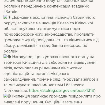
екземпляр незаконно добутої червонокнижної
рослини передбачена компенсація завданих
збитків.
Державна екологічна інспекція Столичного
округу закликає мешканців Києва та Київської
області неухильно дотримуватися норм
природоохоронного законодавства, проявляти
громадянську відповідальність та відмовитися від
збору, реалізації чи придбання дикорослих
рослин.
Нагадуємо, що в умовах воєнного стану на
території Київщини діє заборона на відвідування
лісів, встановлена рішеннями військових
адміністрацій та органів місцевого
самоврядування, тому не слід ігнорувати загрози
та ризикувати власним життям і безпекою
(детальніше:
https://stolreg.dei.gov.ua/post/1313
).
Інспекція закликає громадян повідомляти про
виявлені порушення. Офіційні звернення