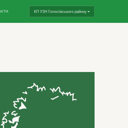
акти
КП УЗН Голосіївського району