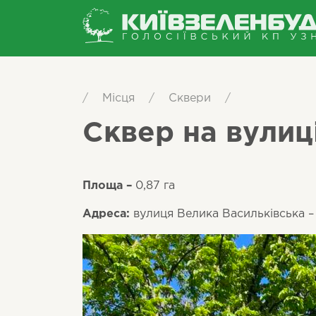
/
Місця
/
Сквери
/
Сквер на вулиц
Площа –
0,87 га
Адреса:
вулиця Велика Васильківська –