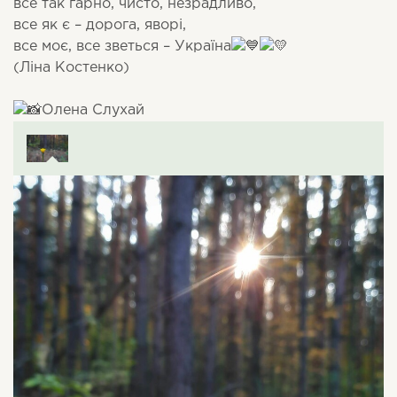
все так гарно, чисто, незрадливо,
все як є – дорога, яворі,
все моє, все зветься – Україна
(Ліна Костенко)
Олена Слухай