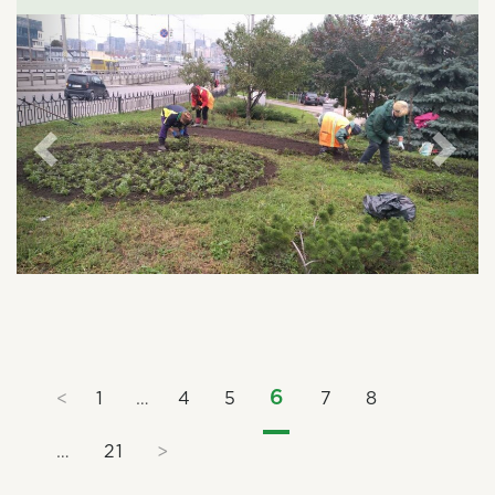
6
<
1
…
4
5
7
8
…
21
>