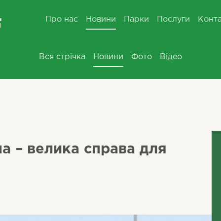
Про нас
Новини
Парки
Послуги
Конт
Вся стрічка
Новини
Фото
Відео
а – велика справа для