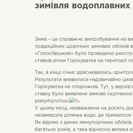
зимівля водоплавних 
Зима – це справжнє випробування на ви
традиційних щорічних зимових обліків 
«Голосіївський» було проведено реєстр
ставків річки Горіхуватка на території 
Так, в кінці січня здійснювались орнітол
Результати виявилися надзвичайно цікав
Горіхуватка не спорожнів. Тут, у верхів’
ставку було виявлене зимове скупчення 
platyrhynchos)
.
У цьому місці, незважаючи на досить д
незамерзла ділянка води, де трималося
Як відомо з даних минулорічних обліків
багатьох років, а така відносно велика к