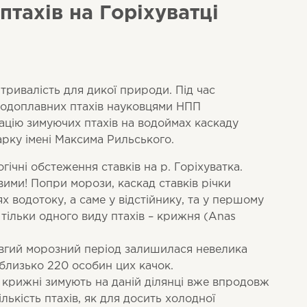
птахів на Горіхуватці
тривалість для дикої природи. Під час
водоплавних птахів науковцями НПП
ацію зимуючих птахів на водоймах каскаду
парку імені Максима Рильського.
огічні обстеження ставків на р. Горіхуватка.
ими! Попри морози, каскад ставків річки
ях водотоку, а саме у відстійнику, та у першому
тільки одного виду птахів – крижня (Anas
овгий морозний період залишилася невелика
 близько 220 особин цих качок.
, крижні зимують на даній ділянці вже впродовж
ількість птахів, як для досить холодної