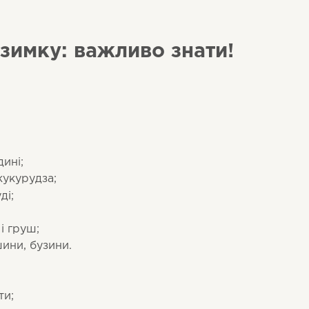
узимку: важливо знати!
дині;
кукурудза;
ді;
і груш;
шини, бузини.
ти;