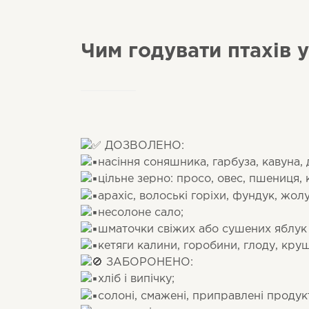
Чим годувати птахів 
ДОЗВОЛЕНО:
насіння соняшника, гарбуза, кавуна, 
цільне зерно: просо, овес, пшениця, 
арахіс, волоські горіхи, фундук, жолу
несолоне сало;
шматочки свіжих або сушених яблук 
кетяги калини, горобини, глоду, кру
ЗАБОРОНЕНО:
хліб і випічку;
солоні, смажені, приправлені продук