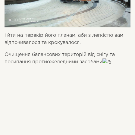
і йти на перекір його планам, аби з легкістю вам
відпочивалося та крокувалося.
Очищення балансових територій від снігу та
посипання протиожеледними засобами