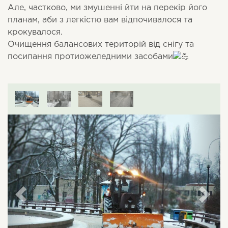
Але, частково, ми змушенні йти на перекір його
планам, аби з легкістю вам відпочивалося та
крокувалося.
Очищення балансових територій від снігу та
посипання протиожеледними засобами