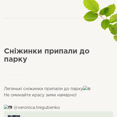
Сніжинки припали до
парку
Легенькі сніжинки припали до парку
Не оминайте красу зими намарно!
@veronica.tregubenko