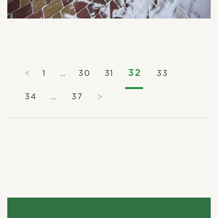
32
<
1
…
30
31
33
34
…
37
>